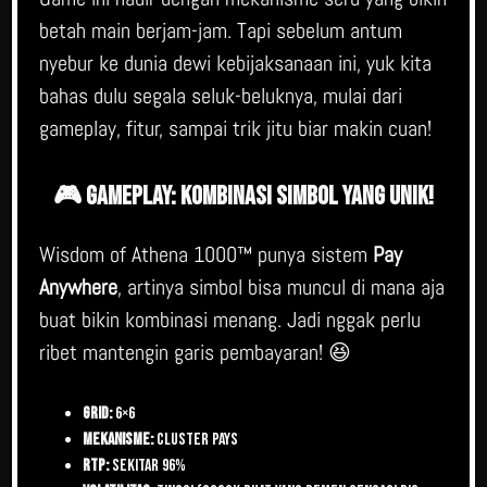
betah main berjam-jam. Tapi sebelum antum
nyebur ke dunia dewi kebijaksanaan ini, yuk kita
bahas dulu segala seluk-beluknya, mulai dari
gameplay, fitur, sampai trik jitu biar makin cuan!
🎮 Gameplay: Kombinasi Simbol yang Unik!
Wisdom of Athena 1000™ punya sistem
Pay
Anywhere
, artinya simbol bisa muncul di mana aja
buat bikin kombinasi menang. Jadi nggak perlu
ribet mantengin garis pembayaran! 😆
Grid:
6×6
Mekanisme:
Cluster Pays
RTP:
Sekitar 96%