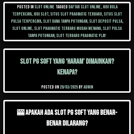
Posted in
Slot Online
Tagged
Daftar Slot Online
,
judi bola
terpercaya
,
judi slot
,
situs slot pragmatic terbaru
,
situs slot
pulsa terpercaya
,
slot dana tanpa potongan
,
slot deposit pulsa
,
slot online
,
slot pragmatic terbaru mudah menang
,
slot pulsa
tanpa potongan
,
slot terbaru pragmatic play
Slot PG Soft yang ‘Haram’ Dimainkan?
Kenapa?
Posted on
28/03/2025
by
admin
🎰 Apakah Ada Slot PG Soft yang Benar-
Benar Dilarang?