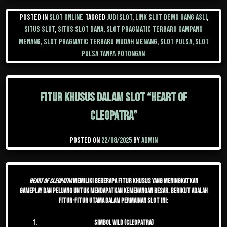
Posted in
Slot Online
Tagged
judi slot
,
link slot demo uang asli
,
situs slot
,
situs slot dana
,
slot pragmatic terbaru gampang
menang
,
slot pragmatic terbaru mudah menang
,
slot pulsa
,
slot
pulsa tanpa potongan
Fitur Khusus dalam Slot “Heart of
Cleopatra”
Posted on
22/08/2025
by
admin
Heart of Cleopatra
memiliki beberapa fitur khusus yang meningkatkan
gameplay dan peluang untuk mendapatkan kemenangan besar. Berikut adalah
fitur-fitur utama dalam permainan slot ini:
Simbol Wild (Cleopatra)