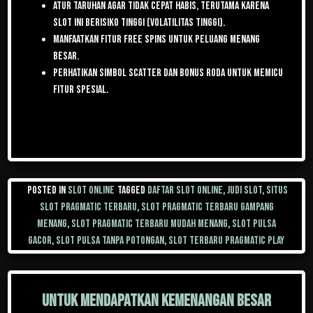
Atur taruhan agar tidak cepat habis, terutama karena
slot ini berisiko tinggi (volatilitas tinggi).
Manfaatkan fitur free spins untuk peluang menang
besar.
Perhatikan simbol scatter dan bonus roda untuk memicu
fitur spesial.
Posted in
Slot Online
Tagged
Daftar Slot Online
,
judi slot
,
situs
slot pragmatic terbaru
,
slot pragmatic terbaru gampang
menang
,
slot pragmatic terbaru mudah menang
,
slot pulsa
gacor
,
slot pulsa tanpa potongan
,
slot terbaru pragmatic play
Untuk mendapatkan kemenangan besar