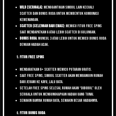
Wild (Serigala)
: Menggantikan simbol lain kecuali
Scatter dan Bonus Roda untuk membentuk kombinasi
kemenangan.
Scatter (Celengan Babi Emas)
: Memicu fitur Free Spins
saat mendapatkan 6 atau lebih scatter di gulungan.
Bonus Roda
: Muncul 3 atau lebih untuk memicu bonus roda
dengan hadiah acak.
Fitur Free Spins
Mendaratkan 6+ Scatter memicu putaran gratis.
Saat free spins, simbol scatter akan membangun rumah
dari jerami ke kayu, lalu bata.
Setelah free spins selesai, rumah akan “dibobol” oleh
serigala untuk mengungkapkan hadiah uang tunai.
Semakin banyak rumah bata, semakin besar hadiahnya.
Fitur Bonus Roda