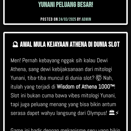
Yunani Peluang Besar!
Posted on
24/03/2025
by
admin
🔮 Awal Mula Kejayaan Athena di Dunia Slot
Men! Pernah kebayang nggak sih kalau Dewi
Athena, sang dewi kebijaksanaan dari mitologi
Yunani, tiba-tiba muncul di dunia slot? 🤯 Nah,
itulah yang terjadi di
Wisdom of Athena 1000™
!
Slot ini bukan cuma bawa vibes mitologi Yunani,
tapi juga peluang menang yang bisa bikin antum
serasa dapet wahyu langsung dari Olympus! 🏛️⚡
Game ini hadir dengan mekanisme seru yang bikin