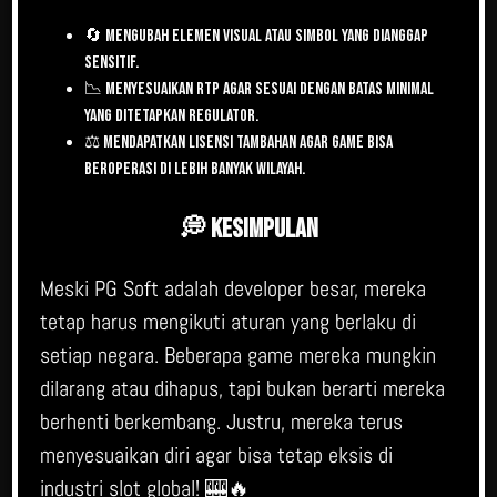
🔄 Mengubah elemen visual atau simbol yang dianggap
sensitif.
📉 Menyesuaikan RTP agar sesuai dengan batas minimal
yang ditetapkan regulator.
⚖️ Mendapatkan lisensi tambahan agar game bisa
beroperasi di lebih banyak wilayah.
💭 Kesimpulan
Meski PG Soft adalah developer besar, mereka
tetap harus mengikuti aturan yang berlaku di
setiap negara. Beberapa game mereka mungkin
dilarang atau dihapus, tapi bukan berarti mereka
berhenti berkembang. Justru, mereka terus
menyesuaikan diri agar bisa tetap eksis di
industri slot global! 🎰🔥