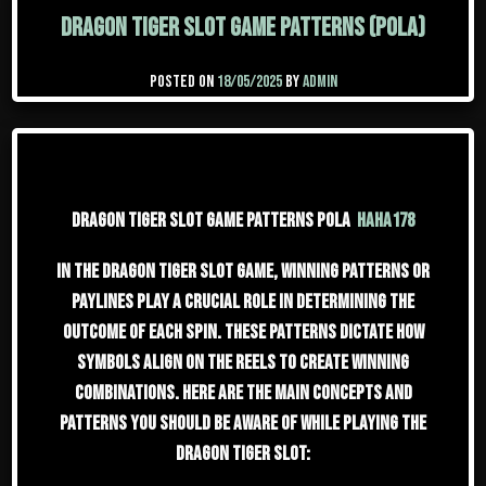
Dragon Tiger Slot Game Patterns (Pola)
Posted on
18/05/2025
by
admin
Dragon Tiger Slot Game Patterns Pola
haha178
In the
Dragon Tiger slot game
, winning patterns or
paylines play a crucial role in determining the
outcome of each spin. These patterns dictate how
symbols align on the reels to create winning
combinations. Here are the main concepts and
patterns you should be aware of while playing the
Dragon Tiger slot: