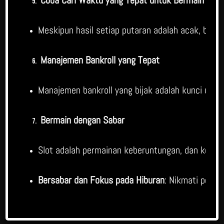
Meskipun hasil setiap putaran adalah acak, beb
 Manajemen Bankroll yang Tepat
Manajemen bankroll yang bijak adalah kunci untu
 Bermain dengan Sabar
Slot adalah permainan keberuntungan, dan kemen
Bersabar dan Fokus pada Hiburan
: Nikmati perm