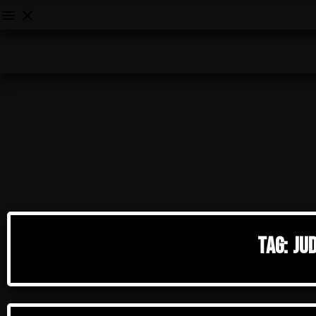
S
k
Tag:
jud
i
p
t
o