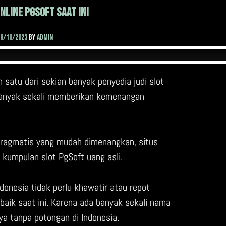
Online PgSoft Saat Ini
19/10/2023
by
admin
satu dari sekian banyak penyedia judi slot
banyak sekali memberikan kemenangan
pragmatis yang mudah dimenangkan, situs
 kumpulan slot PgSoft uang asli.
ndonesia tidak perlu khawatir atau repot
aik saat ini. Karena ada banyak sekali nama
ya tanpa potongan di Indonesia.