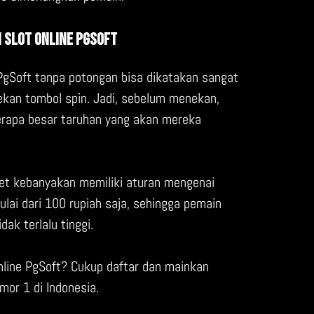
 Slot Online PgSoft
PgSoft tanpa potongan bisa dikatakan sangat
kan tombol spin. Jadi, sebelum menekan,
erapa besar taruhan yang akan mereka
et kebanyakan memiliki aturan mengenai
lai dari 100 rupiah saja, sehingga pemain
ak terlalu tinggi.
online PgSoft? Cukup daftar dan mainkan
mor 1 di Indonesia.