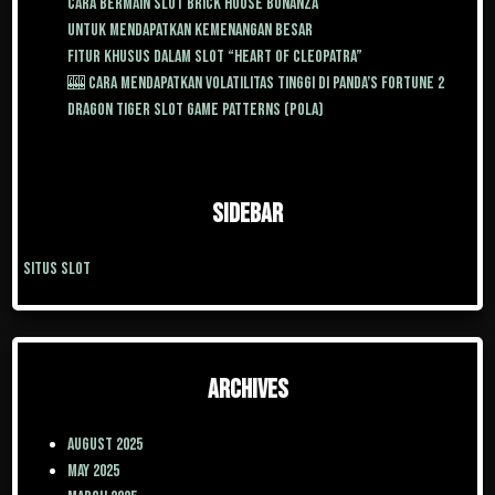
cara Bermain Slot Brick House Bonanza
Untuk mendapatkan kemenangan besar
Fitur Khusus dalam Slot “Heart of Cleopatra”
🎰 Cara Mendapatkan Volatilitas Tinggi di Panda’s Fortune 2
Dragon Tiger Slot Game Patterns (Pola)
SIDEBAR
situs slot
Archives
August 2025
May 2025