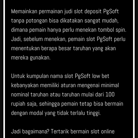
Memainkan permainan judi slot deposit PgSoft
tanpa potongan bisa dikatakan sangat mudah,
dimana pemain hanya perlu menekan tombol spin.
Jadi, sebelum menekan, pemain slot PgSoft perlu
menentukan berapa besar taruhan yang akan
mereka gunakan.
Untuk kumpulan nama slot PgSoft low bet
kebanyakan memiliki aturan mengenai minimal
nominal taruhan atau taruhan mulai dari 100
rupiah saja, sehingga pemain tetap bisa bermain
dengan modal yang tidak terlalu tinggi.
Jadi bagaimana? Tertarik bermain slot online