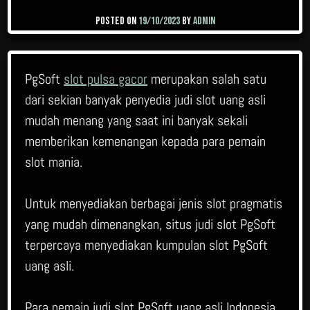
o
Posted on
19/10/2023
by
admin
n
t
e
n
PgSoft
slot pulsa gacor
merupakan salah satu
t
dari sekian banyak penyedia judi slot uang asli
mudah menang yang saat ini banyak sekali
memberikan kemenangan kepada para pemain
slot mania.
Untuk menyediakan berbagai jenis slot pragmatis
yang mudah dimenangkan, situs judi slot PgSoft
terpercaya menyediakan kumpulan slot PgSoft
uang asli.
Para pemain judi slot PgSoft uang asli Indonesia