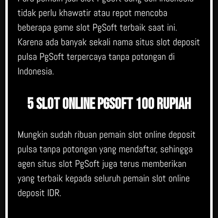
tidak perlu khawatir atau repot mencoba
beberapa game slot PgSoft terbaik saat ini.
Karena ada banyak sekali nama situs slot deposit
pulsa PgSoft terpercaya tanpa potongan di
Indonesia.
5 Slot Online PgSoft 100 Rupiah
Mungkin sudah ribuan pemain slot online deposit
pulsa tanpa potongan yang mendaftar, sehingga
agen situs slot PgSoft juga terus memberikan
yang terbaik kepada seluruh pemain slot online
deposit IDR.