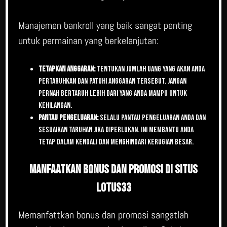
Manajemen bankroll yang baik sangat penting
untuk permainan yang berkelanjutan:
Tetapkan Anggaran:
Tentukan jumlah uang yang akan Anda
pertaruhkan dan patuhi anggaran tersebut. Jangan
pernah bertaruh lebih dari yang Anda mampu untuk
kehilangan.
Pantau Pengeluaran:
Selalu pantau pengeluaran Anda dan
sesuaikan taruhan jika diperlukan. Ini membantu Anda
tetap dalam kendali dan menghindari kerugian besar.
Manfaatkan Bonus dan Promosi di Situs
Lotus33
Memanfattkan bonus dan promosi sangatlah