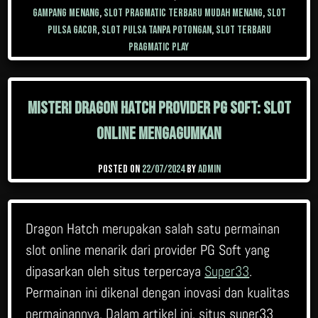
gampang menang
,
slot pragmatic terbaru mudah menang
,
slot
pulsa gacor
,
slot pulsa tanpa potongan
,
slot terbaru
pragmatic play
Misteri Dragon Hatch Provider PG Soft: Slot
Online Mengagumkan
Posted on
22/07/2024
by
admin
Dragon Hatch merupakan salah satu permainan
slot online menarik dari provider PG Soft yang
dipasarkan oleh situs terpercaya
Super33
.
Permainan ini dikenal dengan inovasi dan kualitas
permainannya. Dalam artikel ini, situs super33