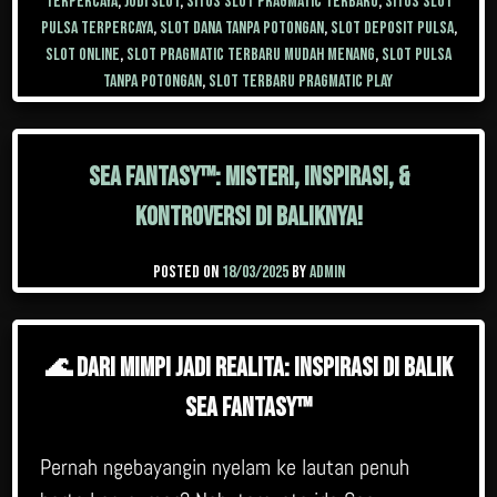
terpercaya
,
judi slot
,
situs slot pragmatic terbaru
,
situs slot
pulsa terpercaya
,
slot dana tanpa potongan
,
slot deposit pulsa
,
slot online
,
slot pragmatic terbaru mudah menang
,
slot pulsa
tanpa potongan
,
slot terbaru pragmatic play
Sea Fantasy™: Misteri, Inspirasi, &
Kontroversi di Baliknya!
Posted on
18/03/2025
by
admin
🌊 Dari Mimpi Jadi Realita: Inspirasi di Balik
Sea Fantasy™
Pernah ngebayangin nyelam ke lautan penuh