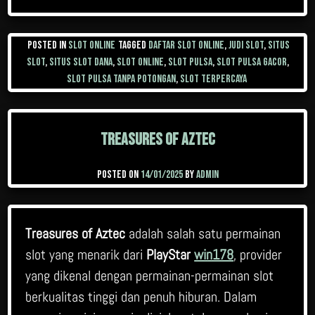
Posted in
Slot Online
Tagged
Daftar Slot Online
,
judi slot
,
situs
slot
,
situs slot dana
,
slot online
,
slot pulsa
,
slot pulsa gacor
,
slot pulsa tanpa potongan
,
slot terpercaya
Treasures of Aztec
Posted on
14/01/2025
by
admin
Treasures of Aztec
adalah salah satu permainan
slot yang menarik dari
PlayStar
win178
, provider
yang dikenal dengan permainan-permainan slot
berkualitas tinggi dan penuh hiburan. Dalam