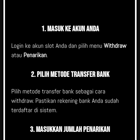
1. Masuk ke Akun Anda
Login ke akun slot Anda dan pilih menu
Withdraw
atau
Penarikan
.
2. Pilih Metode Transfer Bank
Pilih metode transfer bank sebagai cara
withdraw. Pastikan rekening bank Anda sudah
terdaftar di sistem.
3. Masukkan Jumlah Penarikan