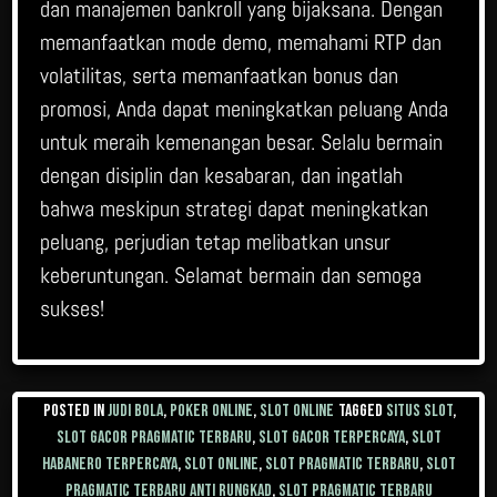
dan manajemen bankroll yang bijaksana. Dengan
memanfaatkan mode demo, memahami RTP dan
volatilitas, serta memanfaatkan bonus dan
promosi, Anda dapat meningkatkan peluang Anda
untuk meraih kemenangan besar. Selalu bermain
dengan disiplin dan kesabaran, dan ingatlah
bahwa meskipun strategi dapat meningkatkan
peluang, perjudian tetap melibatkan unsur
keberuntungan. Selamat bermain dan semoga
sukses!
Posted in
Judi Bola
,
poker online
,
Slot Online
Tagged
situs slot
,
slot gacor pragmatic terbaru
,
slot gacor terpercaya
,
slot
habanero terpercaya
,
slot online
,
slot pragmatic terbaru
,
slot
pragmatic terbaru anti rungkad
,
slot pragmatic terbaru