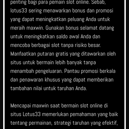
penting bagi para pemain slot online. Sebab,
lotus33 sering menawarkan bonus dan promosi
yang dapat meningkatkan peluang Anda untuk
meraih maxwin. Gunakan bonus selamat datang
untuk meningkatkan saldo awal Anda dan
mencoba berbagai slot tanpa risiko besar.
Manfaatkan putaran gratis yang ditawarkan oleh
situs untuk bermain lebih banyak tanpa
menambah pengeluaran. Pantau promosi berkala
dan penawaran khusus yang dapat memberikan
tambahan nilai untuk taruhan Anda.
Mencapai maxwin saat bermain slot online di
situs Lotus33 memerlukan pemahaman yang baik
tentang permainan, strategi taruhan yang efektif,