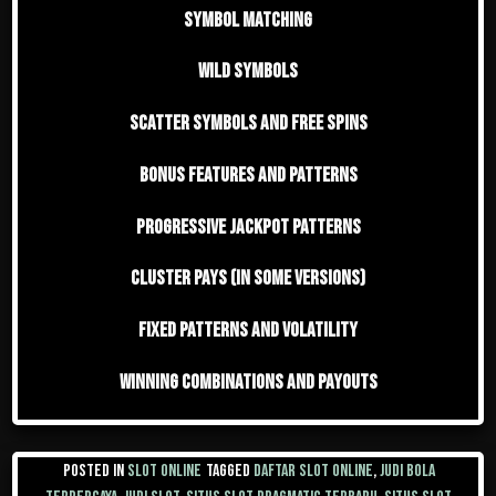
Symbol Matching
Wild Symbols
Scatter Symbols and Free Spins
Bonus Features and Patterns
Progressive Jackpot Patterns
Cluster Pays (in Some Versions)
Fixed Patterns and Volatility
Winning Combinations and Payouts
Posted in
Slot Online
Tagged
Daftar Slot Online
,
judi bola