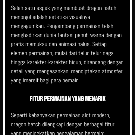
Salah satu aspek yang membuat dragon hatch
menonjol adalah estetika visualnya
mengagumkan. Pengembang permainan telah
menghadirkan dunia fantasi penuh warna dengan
grafis memukau dan animasi halus. Setiap
elemen permainan, mulai dari telur-telur naga
hingga karakter-karakter hidup, dirancang dengan
detail yang mengesankan, menciptakan atmosfer
yang imersif bagi para pemain.
Fitur Permainan yang Menarik
Seperti kebanyakan permainan slot modern,
dragon hatch dilengkapi dengan berbagai fitur
yang meningkatkan pengalaman bermain: