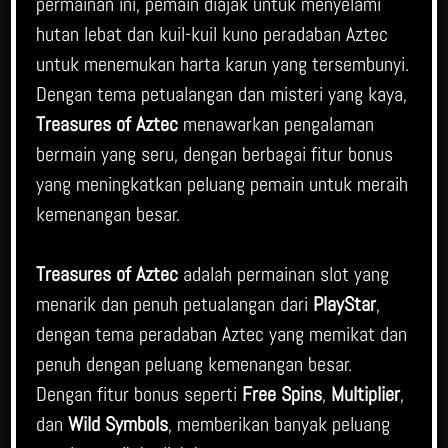
permainan ini, pemain diajak untuk menyelami
hutan lebat dan kuil-kuil kuno peradaban Aztec
untuk menemukan harta karun yang tersembunyi.
Dengan tema petualangan dan misteri yang kaya,
Treasures of Aztec
menawarkan pengalaman
bermain yang seru, dengan berbagai fitur bonus
yang meningkatkan peluang pemain untuk meraih
kemenangan besar.
Treasures of Aztec
adalah permainan slot yang
menarik dan penuh petualangan dari
PlayStar
,
dengan tema peradaban Aztec yang memikat dan
penuh dengan peluang kemenangan besar.
Dengan fitur bonus seperti
Free Spins
,
Multiplier
,
dan
Wild Symbols
, memberikan banyak peluang