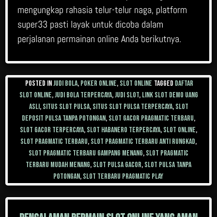
mengungkap rahasia telur-telur naga, platform
super33 pasti layak untuk dicoba dalam
perjalanan permainan online Anda berikutnya.
Posted in
Judi Bola
,
poker online
,
Slot Online
Tagged
Daftar
Slot Online
,
judi bola terpercaya
,
judi slot
,
link slot demo uang
asli
,
situs slot pulsa
,
situs slot pulsa terpercaya
,
slot
deposit pulsa tanpa potongan
,
slot gacor pragmatic terbaru
,
slot gacor terpercaya
,
slot habanero terpercaya
,
slot online
,
slot pragmatic terbaru
,
slot pragmatic terbaru anti rungkad
,
slot pragmatic terbaru gampang menang
,
slot pragmatic
terbaru mudah menang
,
slot pulsa gacor
,
slot pulsa tanpa
potongan
,
slot terbaru pragmatic play