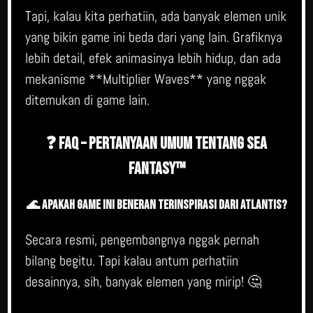
Tapi, kalau kita perhatiin, ada banyak elemen unik
yang bikin game ini beda dari yang lain. Grafiknya
lebih detail, efek animasinya lebih hidup, dan ada
mekanisme **Multiplier Waves** yang nggak
ditemukan di game lain.
❓ FAQ – Pertanyaan Umum tentang Sea
Fantasy™
🌊 Apakah game ini beneran terinspirasi dari Atlantis?
Secara resmi, pengembangnya nggak pernah
bilang begitu. Tapi kalau antum perhatiin
desainnya, sih, banyak elemen yang mirip! 🤔