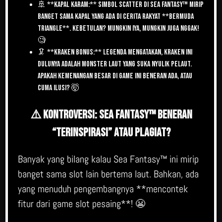
🚢 **Kapal Karam:** Simbol Scatter di Sea Fantasy™ mirip
banget sama kapal yang ada di cerita rakyat **Bermuda
Triangle**. Kebetulan? Mungkin iya, mungkin juga nggak!
🧐
🦑 **Kraken Bonus:** Legenda mengatakan, Kraken ini
dulunya adalah monster laut yang suka nyulik pelaut.
Apakah kemenangan besar di game ini beneran ada, atau
cuma ilusi? 🤯
⚠️ Kontroversi: Sea Fantasy™ Beneran
“Terinspirasi” atau Plagiat?
Banyak yang bilang kalau Sea Fantasy™ ini mirip
banget sama slot lain bertema laut. Bahkan, ada
yang menuduh pengembangnya **mencontek
fitur dari game slot pesaing**! 😬