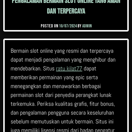
Pengalaman Bermain Slot Online yang Aman
dan Terpercaya
Posted on
10/07/2024
by
admin
Bermain slot online yang resmi dan terpercaya
dapat menjadi pengalaman yang menghibur dan
mendebarkan. Situs
ratu kilat77
dapat
memberikan permainan yang epic serta
menegangkan dan menawarkan berbagai
permainan slot dari penyedia perangkat lunak
terkemuka. Periksa kualitas grafis, fitur bonus,
dan pengalaman pengguna secara keseluruhan
sebelum memutuskan untuk bermain. Situs ini
juga memiliki lisensi resmi dari badan pengatur