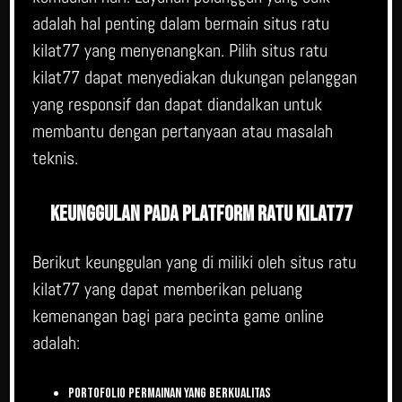
adalah hal penting dalam bermain situs ratu
kilat77 yang menyenangkan. Pilih situs ratu
kilat77 dapat menyediakan dukungan pelanggan
yang responsif dan dapat diandalkan untuk
membantu dengan pertanyaan atau masalah
teknis.
Keunggulan pada Platform Ratu Kilat77
Berikut keunggulan yang di miliki oleh situs ratu
kilat77 yang dapat memberikan peluang
kemenangan bagi para pecinta game online
adalah:
Portofolio Permainan yang Berkualitas